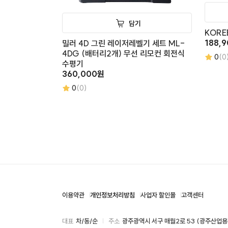
담기
KORE
188,
밀러 4D 그린 레이저레벨기 세트 ML-
4DG (배터리2개) 무선 리모컨 회전식
0
(0
수평기
360,000원
0
(0)
이용약관
개인정보처리방침
사업자 할인몰
고객센터
대표
차/동/순
주소
광주광역시 서구 매월2로 53 (광주산업용