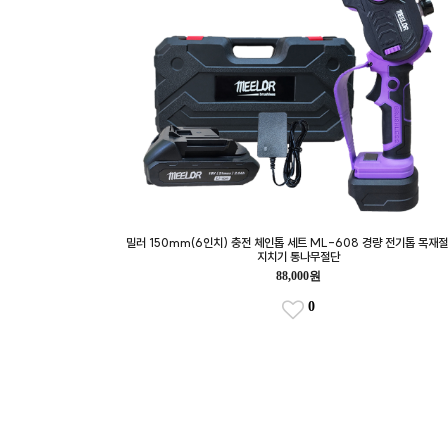
밀러 150mm(6인치) 충전 체인톱 세트 ML-608 경량 전기톱 목재절
지치기 통나무절단
88,000원
0