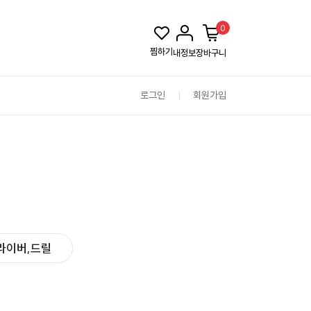
0
찜하기
내정보
장바구니
로그인
회원가입
라이버,드릴