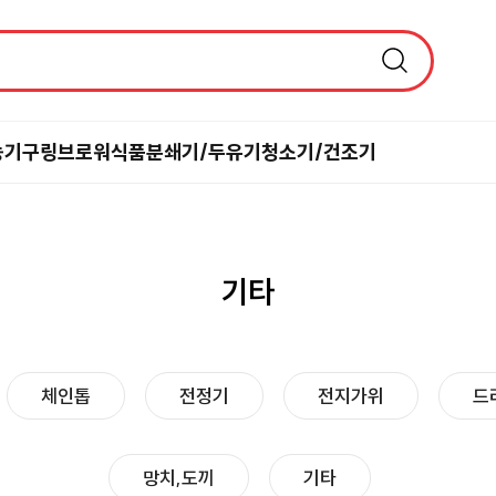
농기구
링브로워
식품분쇄기/두유기
청소기/건조기
기타
체인톱
전정기
전지가위
드
망치,도끼
기타