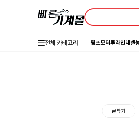
전체 카테고리
펌프
모터
투라인레벨
굴착기