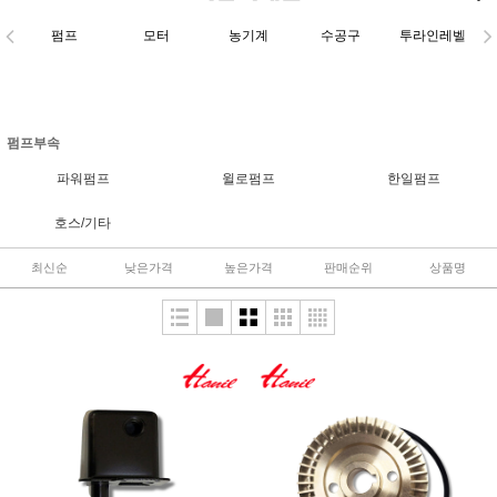
펌프
모터
농기계
수공구
투라인레벨
펌프부속
파워펌프
윌로펌프
한일펌프
호스/기타
최신순
낮은가격
높은가격
판매순위
상품명