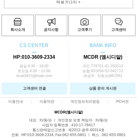
더보기
(
1
/
4
)
+
회사소개
공지사항
고객후기
고객센터
CS CENTER
BANK INFO
ㅡ
ㅡ
HP:010-3609-2334
MCDR (엠시디알)
평일 8:30 ~ 18:00
국민 779701-01-350513
토요일 8:30 ~ 12:00
농협 601056-52-042712
mcdr0815@nate.com
예금주 : 차동순(MCDR)
고객센터 연결
상품 문의 게시판
이용안내
이용약관
개인정보처리방침
PC버전
MCDR(엠시디알)
대표 : 차/동/순 ㅣ 개인정보 보호 책임자 : 차/동/순
사업자 등록번호 : 410-17-78417
통신판매업신고번호 : 제2012-광주-00314호
전화 : HP:010-3609-2334, Fax:062-655-0801 ㅣ 팩스 : 062-655-0801